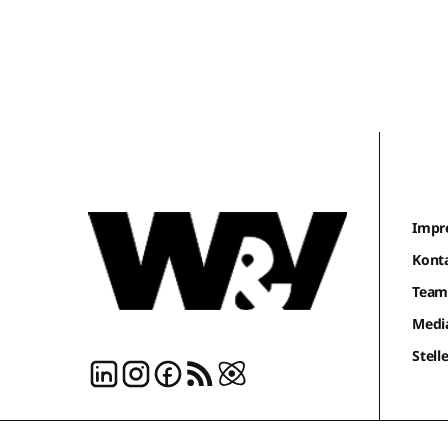
Impr
Kont
Tea
Medi
Stel